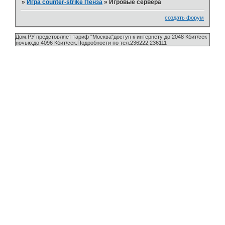
»
Игра counter-strike Пенза
»
Игровые сервера
создать форум
Дом.РУ предстовляет тариф "Москва"доступ к интернету до 2048 Кбит/сек
ночью:до 4096 Кбит/сек.Подробности по тел.236222,236111