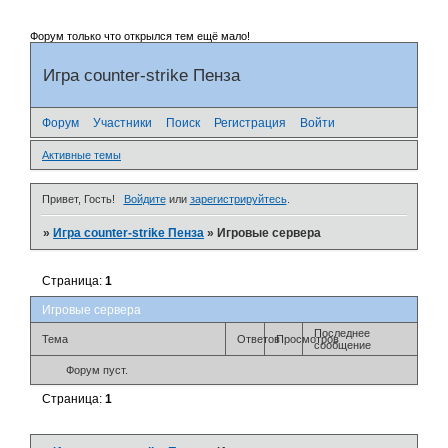
Форум только что открылся тем ещё мало!
Игра counter-strike Пенза
Форум
Участники
Поиск
Регистрация
Войти
Активные темы
Привет, Гость!
Войдите
или
зарегистрируйтесь
.
»
Игра counter-strike Пенза
»
Игровые сервера
Страница:
1
Игровые сервера
Последнее
Тема
Ответов
Просмотров
сообщение
Форум пуст.
Страница:
1