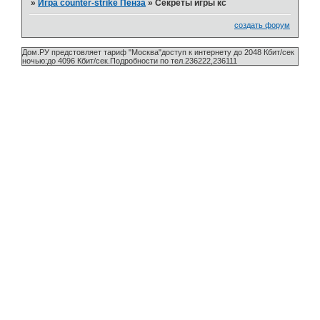
»
Игра counter-strike Пенза
»
Секреты игры кс
создать форум
Дом.РУ предстовляет тариф "Москва"доступ к интернету до 2048 Кбит/сек
ночью:до 4096 Кбит/сек.Подробности по тел.236222,236111