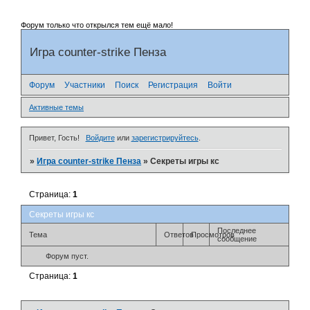
Форум только что открылся тем ещё мало!
Игра counter-strike Пенза
Форум
Участники
Поиск
Регистрация
Войти
Активные темы
Привет, Гость!
Войдите
или
зарегистрируйтесь
.
»
Игра counter-strike Пенза
»
Секреты игры кс
Страница:
1
Секреты игры кс
Последнее
Тема
Ответов
Просмотров
сообщение
Форум пуст.
Страница:
1