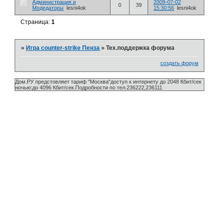
Администрация и
2009-07-02
0
39
Модедаторы
lesni4ok
15:30:56
lesni4ok
Страница:
1
»
Игра counter-strike Пенза
»
Тех.поддержка форума
создать форум
Дом.РУ предстовляет тариф "Москва"доступ к интернету до 2048 Кбит/сек
ночью:до 4096 Кбит/сек.Подробности по тел.236222,236111