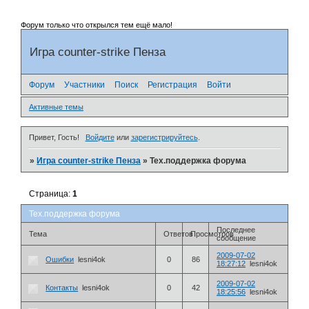
Форум только что открылся тем ещё мало!
Игра counter-strike Пенза
Форум
Участники
Поиск
Регистрация
Войти
Активные темы
Привет, Гость!
Войдите
или
зарегистрируйтесь
.
»
Игра counter-strike Пенза
»
Тех.поддержка форума
Страница:
1
Тех.поддержка форума
Последнее
Тема
Ответов
Просмотров
сообщение
2009-07-02
Ошибки
lesni4ok
0
86
18:27:12
lesni4ok
2009-07-02
Контакты
lesni4ok
0
42
18:25:56
lesni4ok